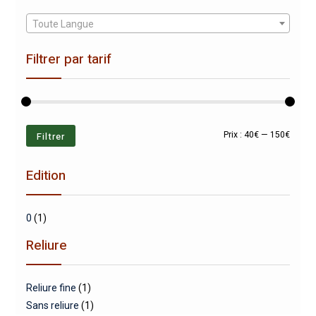
Toute Langue
Filtrer par tarif
Prix
Prix
Filtrer
Prix :
40€
—
150€
min
max
Edition
0
(1)
Reliure
Reliure fine
(1)
Sans reliure
(1)