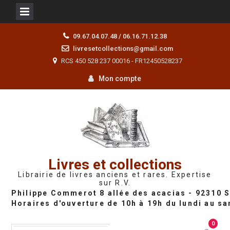
Skip
09.67.04.07.48 / 06.16.71.12.38
to
livresetcollections@gmail.com
content
RCS 450 528 237 00016 - FR12450528237
Mon compte
Livres et collections
Librairie de livres anciens et rares. Expertise
sur R.V.
0