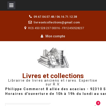
Skip
09.67.04.07.48 / 06.16.71.12.38
to
livresetcollections@gmail.com
content
RCS 450 528 237 00016 - FR12450528237
Mon compte
Livres et collections
Librairie de livres anciens et rares. Expertise
sur R.V.
0