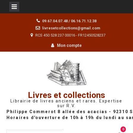
Skip
09.67.04.07.48 / 06.16.71.12.38
to
livresetcollections@gmail.com
content
RCS 450 528 237 00016 - FR12450528237
Mon compte
Livres et collections
Librairie de livres anciens et rares. Expertise
sur R.V.
0