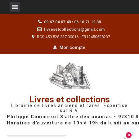
Skip
09.67.04.07.48 / 06.16.71.12.38
to
livresetcollections@gmail.com
content
RCS 450 528 237 00016 - FR12450528237
Mon compte
Livres et collections
Librairie de livres anciens et rares. Expertise
sur R.V.
0