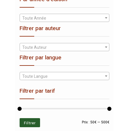
Toute Année
Filtrer par auteur
Toute Auteur
Filtrer par langue
Toute Langue
Filtrer par tarif
Prix
Prix
Filtrer
Prix :
50€
—
500€
min
max