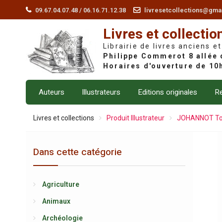
Skip
09.67.04.07.48 / 06.16.71.12.38
livresetcollections@gma
to
Livres et collectio
content
Librairie de livres anciens et
Auteurs
Illustrateurs
Editions originales
Re
Livres et collections
Produit Illustrateur
JOHANNOT T
Dans cette catégorie
Agriculture
Animaux
Archéologie