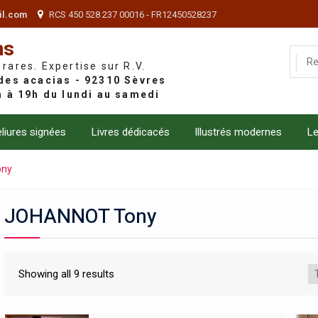
il.com
RCS 450 528 237 00016 - FR12450528237
ns
 rares. Expertise sur R.V.
liures signées
Livres dédicacés
Illustrés modernes
Le
ony
JOHANNOT Tony
Showing all 9 results