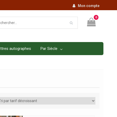
Mon compte
0
ttres autographes
Par Siècle