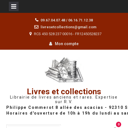
Skip
09.67.04.07.48 / 06.16.71.12.38
to
livresetcollections@gmail.com
content
RCS 450 528 237 00016 - FR12450528237
Mon compte
Livres et collections
Librairie de livres anciens et rares. Expertise
sur R.V.
0