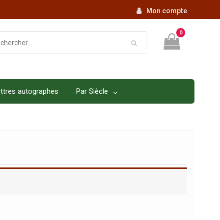
Mon compte
0
ttres autographes
Par Siècle