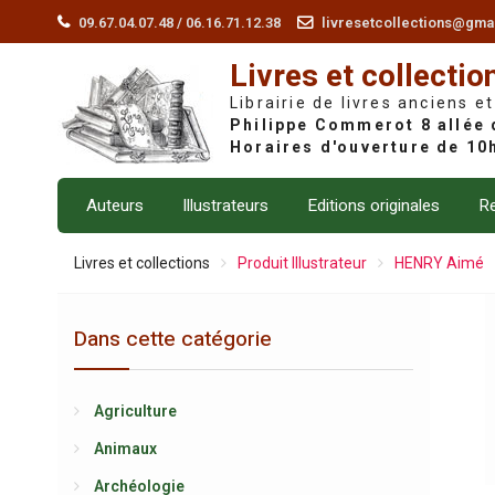
Skip
09.67.04.07.48 / 06.16.71.12.38
livresetcollections@gma
to
Livres et collectio
content
Librairie de livres anciens et
Auteurs
Illustrateurs
Editions originales
Re
Livres et collections
Produit Illustrateur
HENRY Aimé
Dans cette catégorie
Agriculture
Animaux
Archéologie