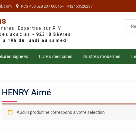
il.com
RCS 450 528 237 00016 - FR12450528237
ns
 rares. Expertise sur R.V.
liures signées
Livres dédicacés
Illustrés modernes
Le
HENRY Aimé
Aucun produit ne correspond à votre sélection.