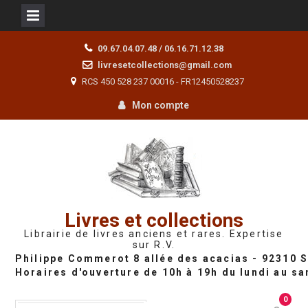
Skip
09.67.04.07.48 / 06.16.71.12.38
to
livresetcollections@gmail.com
content
RCS 450 528 237 00016 - FR12450528237
Mon compte
Livres et collections
Librairie de livres anciens et rares. Expertise
sur R.V.
0