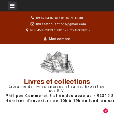
Skip
09.67.04.07.48 / 06.16.71.12.38
to
livresetcollections@gmail.com
content
RCS 450 528 237 00016 - FR12450528237
Mon compte
Livres et collections
Librairie de livres anciens et rares. Expertise
sur R.V.
0