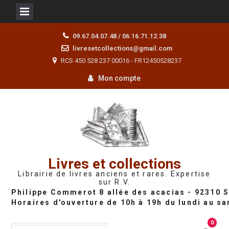
Skip
09.67.04.07.48 / 06.16.71.12.38
to
livresetcollections@gmail.com
content
RCS 450 528 237 00016 - FR12450528237
Mon compte
Livres et collections
Librairie de livres anciens et rares. Expertise
sur R.V.
0