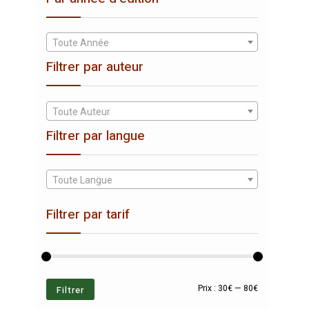
Toute Année
Filtrer par auteur
Toute Auteur
Filtrer par langue
Toute Langue
Filtrer par tarif
Prix
Prix
Filtrer
Prix :
30€
—
80€
min
max