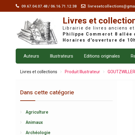
Skip
09.67.04.07.48 / 06.16.71.12.38
livresetcollections@gma
to
Livres et collectio
content
Librairie de livres anciens et
Auteurs
Illustrateurs
Editions originales
Re
Livres et collections
Produit Illustrateur
GOUTZWILLER 
Dans cette catégorie
Agriculture
Animaux
Archéologie