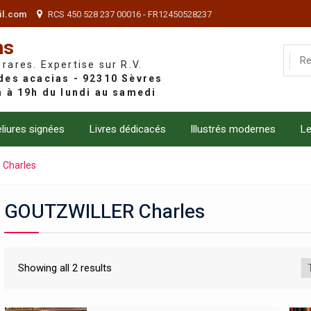
il.com
RCS 450 528 237 00016 - FR12450528237
ns
 rares. Expertise sur R.V.
liures signées
Livres dédicacés
Illustrés modernes
Le
Charles
GOUTZWILLER Charles
Showing all 2 results