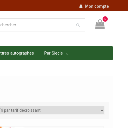
Mon compte
0
ttres autographes
Par Siècle