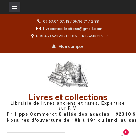
Skip
09.67.04.07.48 / 06.16.71.12.38
to
livresetcollections@gmail.com
content
RCS 450 528 237 00016 - FR12450528237
Mon compte
Livres et collections
Librairie de livres anciens et rares. Expertise
sur R.V.
0