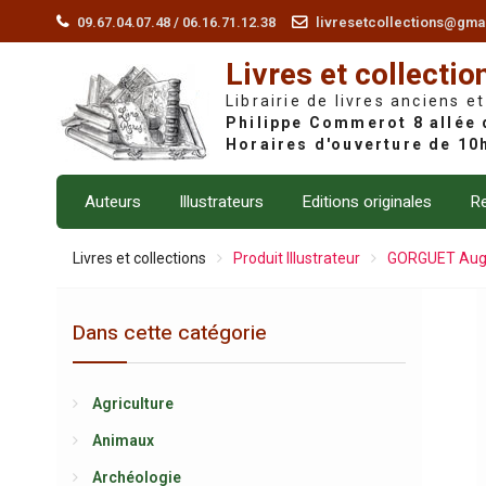
Skip
09.67.04.07.48 / 06.16.71.12.38
livresetcollections@gma
to
Livres et collectio
content
Librairie de livres anciens et
Auteurs
Illustrateurs
Editions originales
Re
Livres et collections
Produit Illustrateur
GORGUET Augu
Dans cette catégorie
Agriculture
Animaux
Archéologie