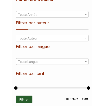
Toute Année
Filtrer par auteur
Toute Auteur
Filtrer par langue
Toute Langue
Filtrer par tarif
Prix
Prix
Filtrer
Prix :
250€
—
600€
min
max