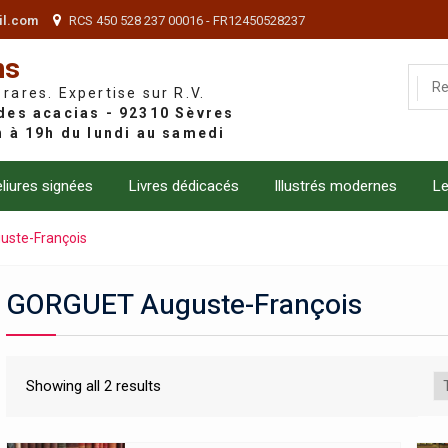
il.com
RCS 450 528 237 00016 - FR12450528237
ns
 rares. Expertise sur R.V.
liures signées
Livres dédicacés
Illustrés modernes
Le
ste-François
GORGUET Auguste-François
Showing all 2 results