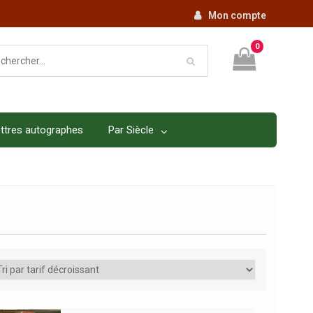
Mon compte
0
ttres autographes
Par Siècle