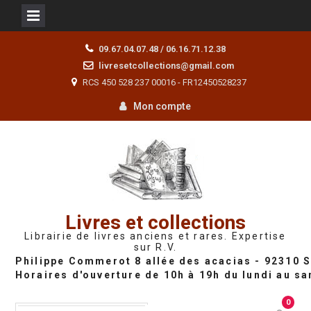
Skip
09.67.04.07.48 / 06.16.71.12.38
to
livresetcollections@gmail.com
content
RCS 450 528 237 00016 - FR12450528237
Mon compte
Livres et collections
Librairie de livres anciens et rares. Expertise
sur R.V.
0