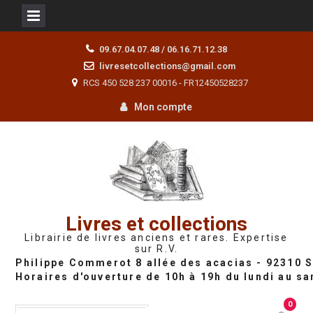
Skip
09.67.04.07.48 / 06.16.71.12.38
to
livresetcollections@gmail.com
content
RCS 450 528 237 00016 - FR12450528237
Mon compte
Livres et collections
Librairie de livres anciens et rares. Expertise
sur R.V.
0