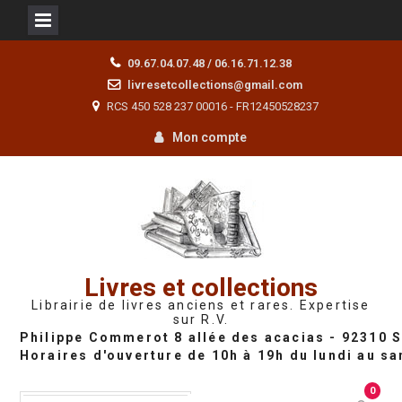
Skip
09.67.04.07.48 / 06.16.71.12.38
to
livresetcollections@gmail.com
content
RCS 450 528 237 00016 - FR12450528237
Mon compte
Livres et collections
Librairie de livres anciens et rares. Expertise
sur R.V.
0