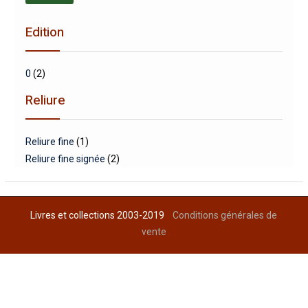
min
max
Edition
0
(2)
Reliure
Reliure fine
(1)
Reliure fine signée
(2)
Livres et collections 2003-2019
Conditions générales de
vente