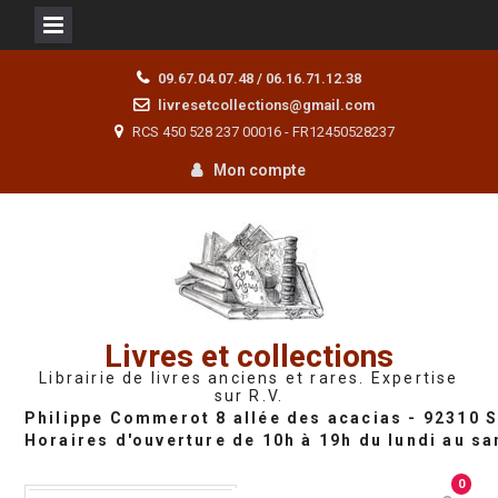
Skip
09.67.04.07.48 / 06.16.71.12.38
to
livresetcollections@gmail.com
content
RCS 450 528 237 00016 - FR12450528237
Mon compte
Livres et collections
Librairie de livres anciens et rares. Expertise
sur R.V.
0