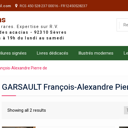
il.com
RCS 450 528 237 00016 - FR12450528237
ns
 rares. Expertise sur R.V.
liures signées
Livres dédicacés
Illustrés modernes
Le
çois-Alexandre Pierre de
GARSAULT François-Alexandre Pier
Showing all 2 results