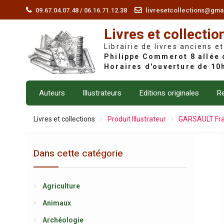
Skip
09.67.04.07.48 / 06.16.71.12.38
livresetcollections@gma
to
Livres et collectio
content
Librairie de livres anciens et
Auteurs
Illustrateurs
Editions originales
Re
Livres et collections
Produit Illustrateur
GARSAULT Fran
Dans cette catégorie
Agriculture
Animaux
Archéologie