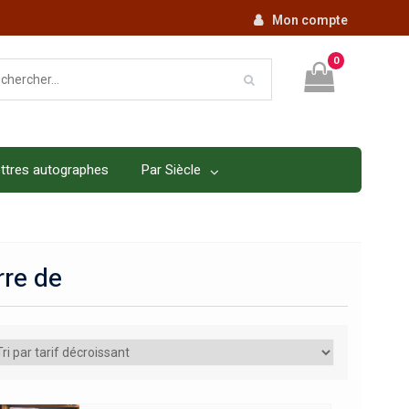
Mon compte
0
ttres autographes
Par Siècle
re de