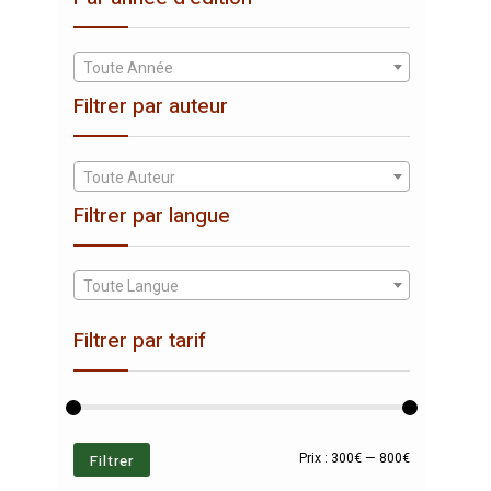
Toute Année
Filtrer par auteur
Toute Auteur
Filtrer par langue
Toute Langue
Filtrer par tarif
Prix
Prix
Filtrer
Prix :
300€
—
800€
min
max