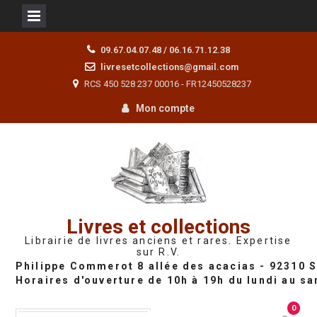
Skip
09.67.04.07.48 / 06.16.71.12.38
to
livresetcollections@gmail.com
content
RCS 450 528 237 00016 - FR12450528237
Mon compte
Livres et collections
Librairie de livres anciens et rares. Expertise
sur R.V.
0