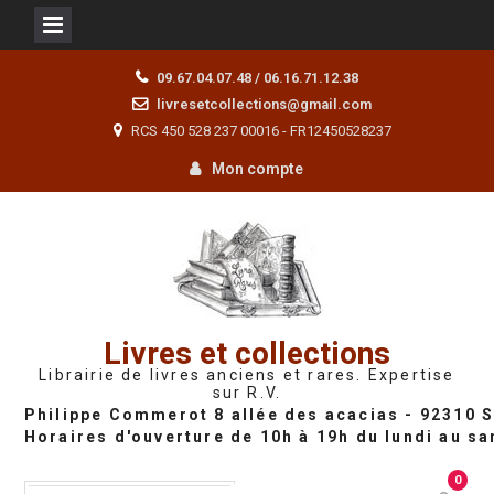
Skip
09.67.04.07.48 / 06.16.71.12.38
to
livresetcollections@gmail.com
content
RCS 450 528 237 00016 - FR12450528237
Mon compte
Livres et collections
Librairie de livres anciens et rares. Expertise
sur R.V.
0