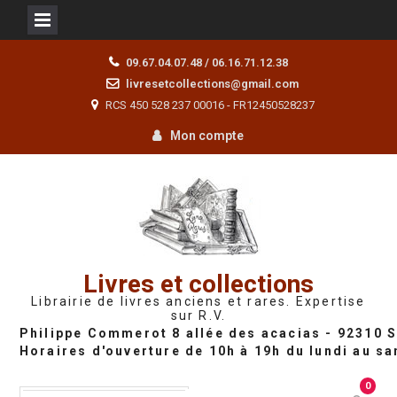
Skip
09.67.04.07.48 / 06.16.71.12.38
to
livresetcollections@gmail.com
content
RCS 450 528 237 00016 - FR12450528237
Mon compte
Livres et collections
Librairie de livres anciens et rares. Expertise
sur R.V.
0