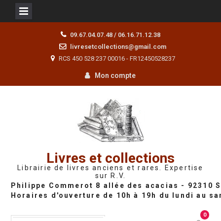
Skip
09.67.04.07.48 / 06.16.71.12.38
to
livresetcollections@gmail.com
content
RCS 450 528 237 00016 - FR12450528237
Mon compte
Livres et collections
Librairie de livres anciens et rares. Expertise
sur R.V.
0