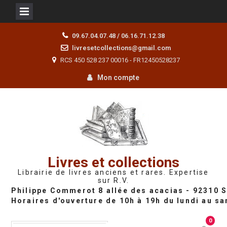
Skip
09.67.04.07.48 / 06.16.71.12.38
to
livresetcollections@gmail.com
content
RCS 450 528 237 00016 - FR12450528237
Mon compte
Livres et collections
Librairie de livres anciens et rares. Expertise
sur R.V.
0