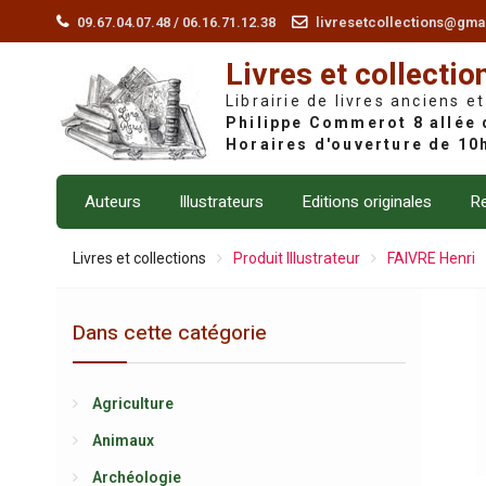
Skip
09.67.04.07.48 / 06.16.71.12.38
livresetcollections@gma
to
Livres et collectio
content
Librairie de livres anciens et
Auteurs
Illustrateurs
Editions originales
Re
Livres et collections
Produit Illustrateur
FAIVRE Henri
Dans cette catégorie
Agriculture
Animaux
Archéologie