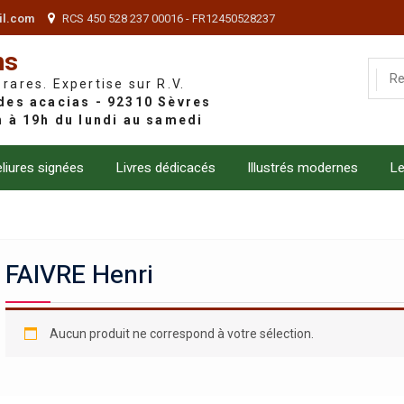
il.com
RCS 450 528 237 00016 - FR12450528237
ns
 rares. Expertise sur R.V.
liures signées
Livres dédicacés
Illustrés modernes
Le
FAIVRE Henri
Aucun produit ne correspond à votre sélection.