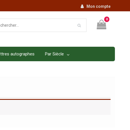
Mon compte
0
ttres autographes
Par Siècle