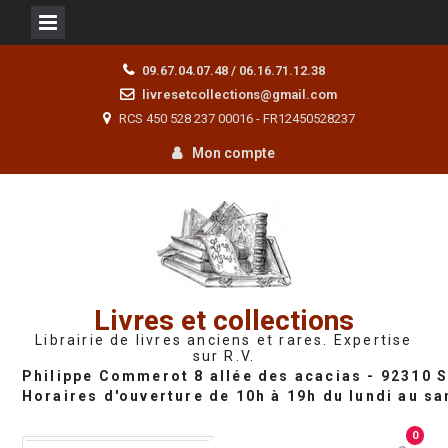
Skip
09.67.04.07.48 / 06.16.71.12.38
to
livresetcollections@gmail.com
content
RCS 450 528 237 00016 - FR12450528237
Mon compte
Livres et collections
Librairie de livres anciens et rares. Expertise
sur R.V.
0