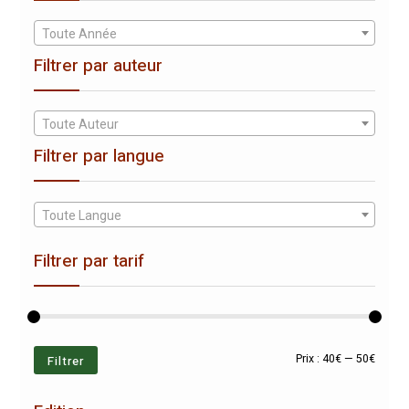
Toute Année
Filtrer par auteur
Toute Auteur
Filtrer par langue
Toute Langue
Filtrer par tarif
Prix
Prix
Filtrer
Prix :
40€
—
50€
min
max