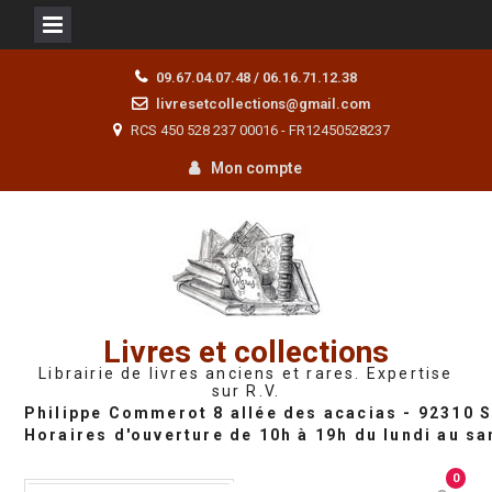
Skip
09.67.04.07.48 / 06.16.71.12.38
to
livresetcollections@gmail.com
content
RCS 450 528 237 00016 - FR12450528237
Mon compte
Livres et collections
Librairie de livres anciens et rares. Expertise
sur R.V.
0