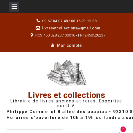
Skip
09.67.04.07.48 / 06.16.71.12.38
to
livresetcollections@gmail.com
content
RCS 450 528 237 00016 - FR12450528237
Mon compte
Livres et collections
Librairie de livres anciens et rares. Expertise
sur R.V.
0