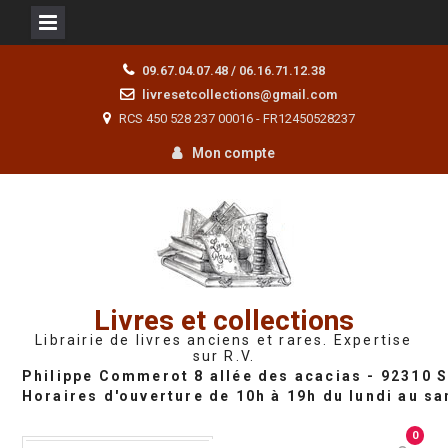
Skip
09.67.04.07.48 / 06.16.71.12.38
to
livresetcollections@gmail.com
content
RCS 450 528 237 00016 - FR12450528237
Mon compte
Livres et collections
Librairie de livres anciens et rares. Expertise
sur R.V.
0