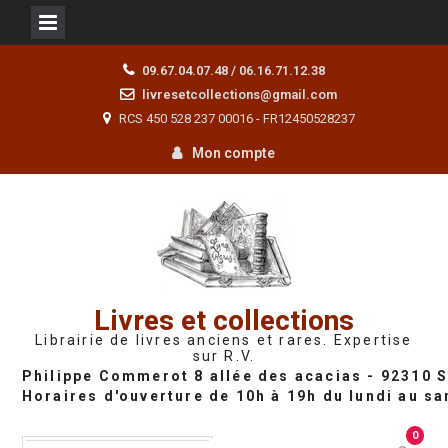
Skip
09.67.04.07.48 / 06.16.71.12.38
to
livresetcollections@gmail.com
content
RCS 450 528 237 00016 - FR12450528237
Mon compte
Livres et collections
Librairie de livres anciens et rares. Expertise
sur R.V.
0