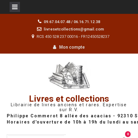
Skip
09.67.04.07.48 / 06.16.71.12.38
to
livresetcollections@gmail.com
content
RCS 450 528 237 00016 - FR12450528237
Mon compte
Livres et collections
Librairie de livres anciens et rares. Expertise
sur R.V.
0