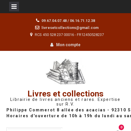
Skip
09.67.04.07.48 / 06.16.71.12.38
to
livresetcollections@gmail.com
content
RCS 450 528 237 00016 - FR12450528237
Mon compte
Livres et collections
Librairie de livres anciens et rares. Expertise
sur R.V.
0