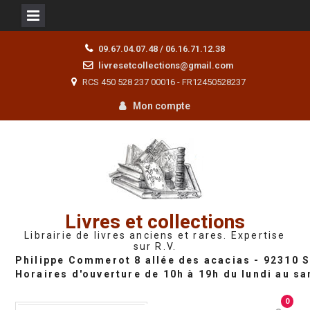
Skip
09.67.04.07.48 / 06.16.71.12.38
to
livresetcollections@gmail.com
content
RCS 450 528 237 00016 - FR12450528237
Mon compte
Livres et collections
Librairie de livres anciens et rares. Expertise
sur R.V.
0