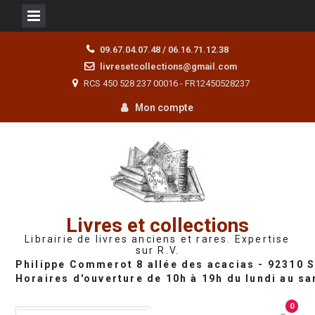
Skip
09.67.04.07.48 / 06.16.71.12.38
to
livresetcollections@gmail.com
content
RCS 450 528 237 00016 - FR12450528237
Mon compte
Livres et collections
Librairie de livres anciens et rares. Expertise
sur R.V.
0