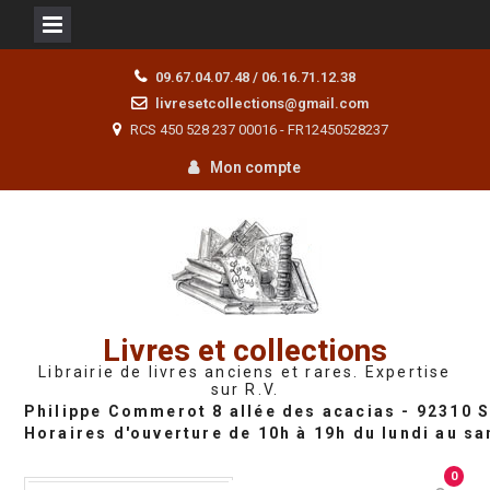
Skip
09.67.04.07.48 / 06.16.71.12.38
to
livresetcollections@gmail.com
content
RCS 450 528 237 00016 - FR12450528237
Mon compte
Livres et collections
Librairie de livres anciens et rares. Expertise
sur R.V.
0