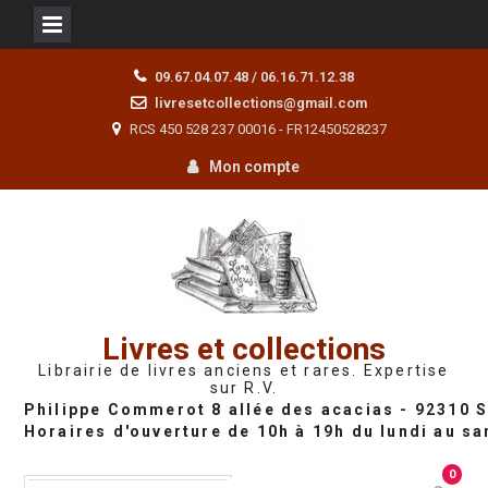
Skip
09.67.04.07.48 / 06.16.71.12.38
to
livresetcollections@gmail.com
content
RCS 450 528 237 00016 - FR12450528237
Mon compte
Livres et collections
Librairie de livres anciens et rares. Expertise
sur R.V.
0