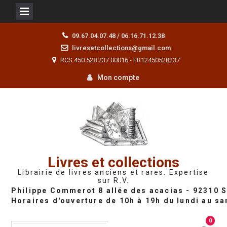
Skip
09.67.04.07.48 / 06.16.71.12.38
to
livresetcollections@gmail.com
content
RCS 450 528 237 00016 - FR12450528237
Mon compte
Livres et collections
Librairie de livres anciens et rares. Expertise
sur R.V.
0