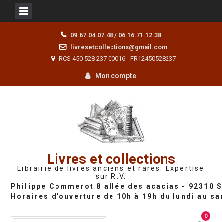
Skip
09.67.04.07.48 / 06.16.71.12.38
to
livresetcollections@gmail.com
content
RCS 450 528 237 00016 - FR12450528237
Mon compte
Livres et collections
Librairie de livres anciens et rares. Expertise
sur R.V.
0