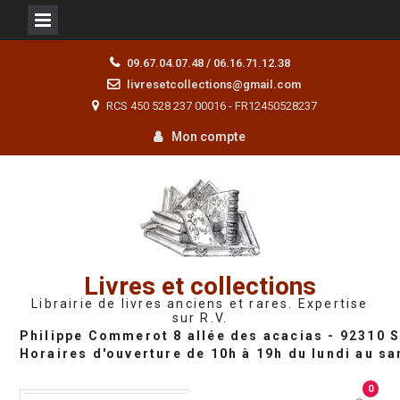
Skip
09.67.04.07.48 / 06.16.71.12.38
to
livresetcollections@gmail.com
content
RCS 450 528 237 00016 - FR12450528237
Mon compte
Livres et collections
Librairie de livres anciens et rares. Expertise
sur R.V.
0