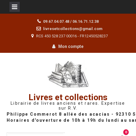
Skip
09.67.04.07.48 / 06.16.71.12.38
to
livresetcollections@gmail.com
content
RCS 450 528 237 00016 - FR12450528237
Mon compte
Livres et collections
Librairie de livres anciens et rares. Expertise
sur R.V.
0