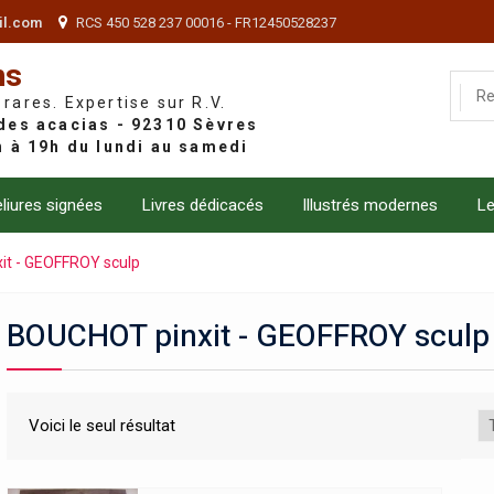
il.com
RCS 450 528 237 00016 - FR12450528237
ns
 rares. Expertise sur R.V.
liures signées
Livres dédicacés
Illustrés modernes
Le
it - GEOFFROY sculp
BOUCHOT pinxit - GEOFFROY sculp
Voici le seul résultat