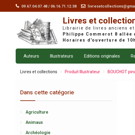
Skip
09.67.04.07.48 / 06.16.71.12.38
livresetcollections@gma
to
Livres et collectio
content
Librairie de livres anciens et
Auteurs
Illustrateurs
Editions originales
Re
Livres et collections
Produit Illustrateur
BOUCHOT pinx
Dans cette catégorie
Agriculture
Animaux
Archéologie