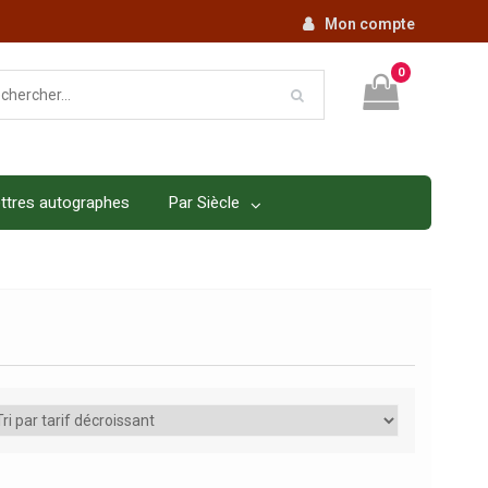
Mon compte
0
ttres autographes
Par Siècle