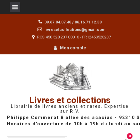
Skip
09.67.04.07.48 / 06.16.71.12.38
to
livresetcollections@gmail.com
content
RCS 450 528 237 00016 - FR12450528237
Mon compte
Livres et collections
Librairie de livres anciens et rares. Expertise
sur R.V.
0