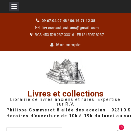
Skip
09.67.04.07.48 / 06.16.71.12.38
to
livresetcollections@gmail.com
content
RCS 450 528 237 00016 - FR12450528237
Mon compte
Livres et collections
Librairie de livres anciens et rares. Expertise
sur R.V.
0