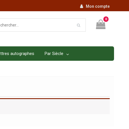
Mon compte
0
ttres autographes
Par Siècle