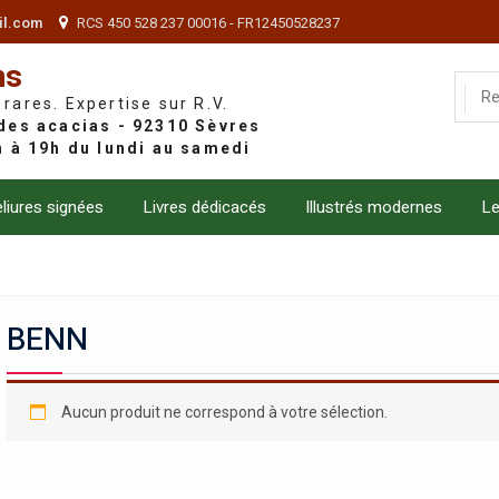
il.com
RCS 450 528 237 00016 - FR12450528237
ns
 rares. Expertise sur R.V.
liures signées
Livres dédicacés
Illustrés modernes
Le
BENN
Aucun produit ne correspond à votre sélection.