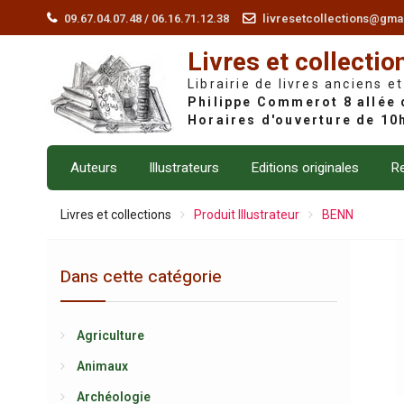
Skip
09.67.04.07.48 / 06.16.71.12.38
livresetcollections@gma
to
Livres et collectio
content
Librairie de livres anciens et
Auteurs
Illustrateurs
Editions originales
Re
Livres et collections
Produit Illustrateur
BENN
Dans cette catégorie
Agriculture
Animaux
Archéologie