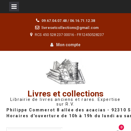
Skip
09.67.04.07.48 / 06.16.71.12.38
to
livresetcollections@gmail.com
content
RCS 450 528 237 00016 - FR12450528237
Mon compte
Livres et collections
Librairie de livres anciens et rares. Expertise
sur R.V.
0