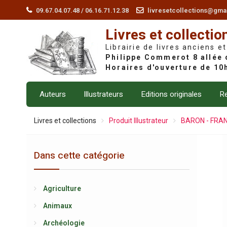
Skip
09.67.04.07.48 / 06.16.71.12.38
livresetcollections@gma
to
Livres et collectio
content
Librairie de livres anciens et
Auteurs
Illustrateurs
Editions originales
Re
Livres et collections
Produit Illustrateur
BARON - FRAN
Dans cette catégorie
Agriculture
Animaux
Archéologie