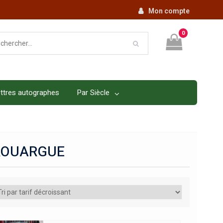
Mon compte
0
ttres autographes
Par Siècle
 ROUARGUE