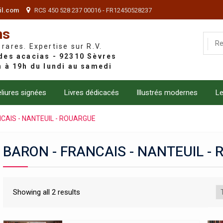
il.com
RCS 450 528 237 00016 - FR12450528237
ns
 rares. Expertise sur R.V.
liures signées
Livres dédicacés
Illustrés modernes
Le
CAIS - NANTEUIL - ROUARGUE
BARON - FRANCAIS - NANTEUIL -
Showing all 2 results