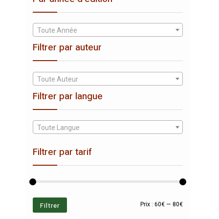
Toute Année
Filtrer par auteur
Toute Auteur
Filtrer par langue
Toute Langue
Filtrer par tarif
Prix
Prix
Filtrer
Prix :
60€
—
80€
min
max