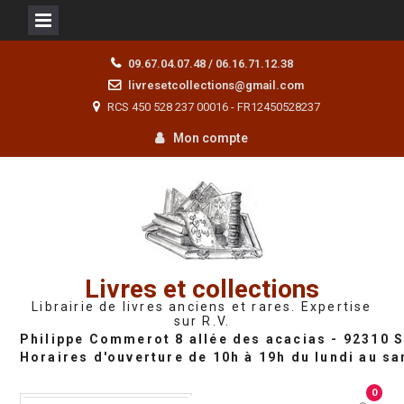
Skip
09.67.04.07.48 / 06.16.71.12.38
to
livresetcollections@gmail.com
content
RCS 450 528 237 00016 - FR12450528237
Mon compte
Livres et collections
Librairie de livres anciens et rares. Expertise
sur R.V.
0