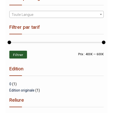
Toute Langue
Filtrer par tarif
Prix
Prix
Filtrer
Prix :
400€
—
600€
min
max
Edition
0
(1)
Edition originale
(1)
Reliure