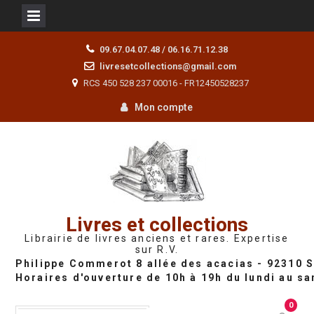
Skip
09.67.04.07.48 / 06.16.71.12.38
to
livresetcollections@gmail.com
content
RCS 450 528 237 00016 - FR12450528237
Mon compte
Livres et collections
Librairie de livres anciens et rares. Expertise
sur R.V.
0