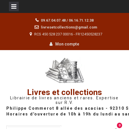
Skip
09.67.04.07.48 / 06.16.71.12.38
to
livresetcollections@gmail.com
content
RCS 450 528 237 00016 - FR12450528237
Mon compte
Livres et collections
Librairie de livres anciens et rares. Expertise
sur R.V.
0