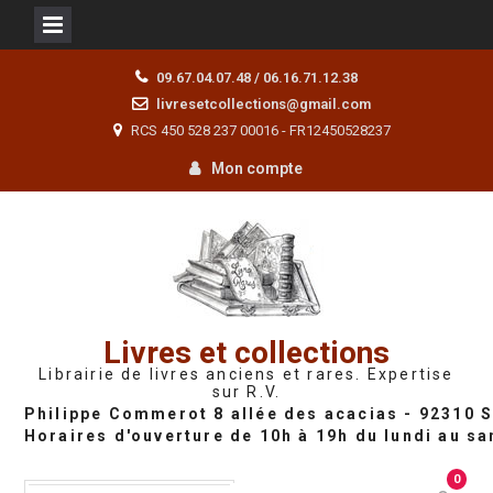
Skip
09.67.04.07.48 / 06.16.71.12.38
to
livresetcollections@gmail.com
content
RCS 450 528 237 00016 - FR12450528237
Mon compte
Livres et collections
Librairie de livres anciens et rares. Expertise
sur R.V.
0