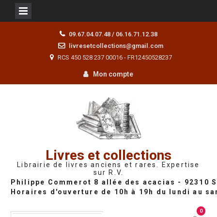
Skip
09.67.04.07.48 / 06.16.71.12.38
to
livresetcollections@gmail.com
content
RCS 450 528 237 00016 - FR12450528237
Mon compte
Livres et collections
Librairie de livres anciens et rares. Expertise
sur R.V.
0